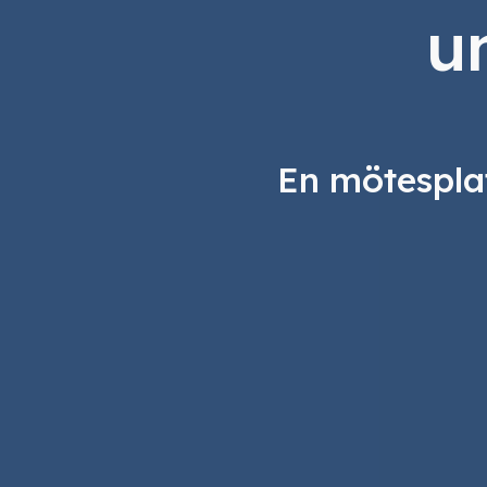
u
En mötesplat