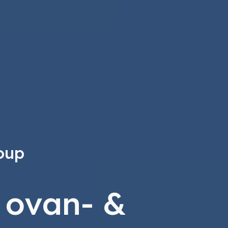
oup
 ovan- &